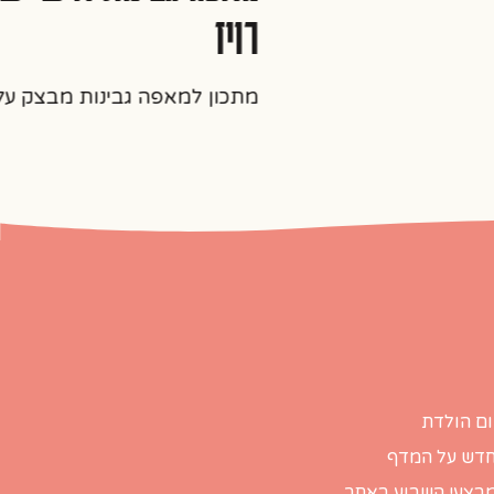
רויז
מתכון למאפה גבינות מבצק עלים א
ום הולדת
דש על המדף
בצעי השבוע באתר