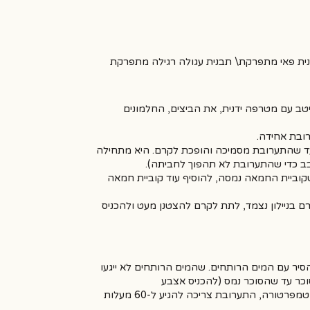
טב עם מטרפה ידנית, את הביצים, החלמונים
רובת אחידה.
עד שהתערובת מסמיכה והופכת לקרם. היא מתחילה
ב כדי שהתערובת לא תהפוך לחביתה).
קוביית החמאה נמסה, להוסיף עוד קוביית חמאה
ם בניילון נצמד, לתת לקרם להצטנן מעט ולהכניס
יר עם המים הרותחים. שהמים הרותחים לא ייגעו
וכר עד שהסוכר נמס (להכניס אצבע
לחלבונים ולהרגיש שלא נשארו גושי סוכר) או אם יש לכם מד טמפרטורה, התערובת צריכה להגיע ל-60 מעלות