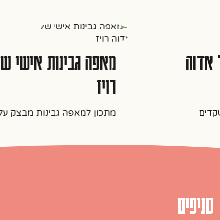
אדוה
מאפה גבינות אישי של
רויז
דים
מתכון למאפה גבינות מבצק עלים
סניפים