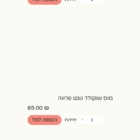
של
קראנץ
חלבי
חלבה
מוס שוקולד נוגט פרווה
65.00
₪
כמות
הוספה לסל
-
+
יחידות
של
מוס
שוקולד
נוגט
פרווה