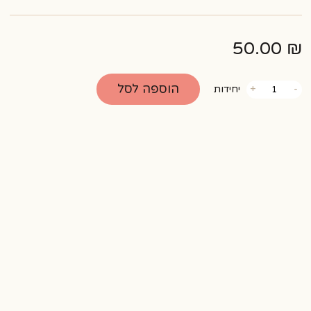
50.00
₪
כמות
הוספה לסל
-
+
יחידות
של
רולדה
פרווה
ריבה
וקוקוס