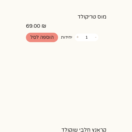
מוס טריקולד
69.00
₪
כמות
הוספה לסל
-
+
יחידות
של
מוס
טריקולד
קראנץ חלבי שוקולד