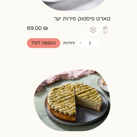
טארט פיסטוק פירות יער
69.00
₪
כמות
הוספה לסל
-
+
יחידות
של
טארט
פיסטוק
פירות
יער