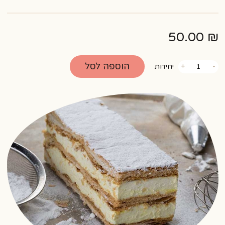
50.00
₪
כמות
הוספה לסל
-
+
יחידות
של
קרמשניט