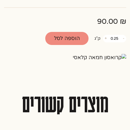
90.00
₪
כמות
הוספה לסל
-
+
ק"ג
של
קרואסון
חמאה
קלאסי
מוצרים קשורים