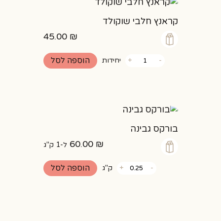
קראנץ חלבי שוקולד
45.00
₪
כמות
הוספה לסל
-
+
יחידות
של
קראנץ
חלבי
שוקולד
בורקס גבינה
60.00
₪
ל-1 ק"ג
כמות
הוספה לסל
-
+
ק"ג
של
בורקס
גבינה