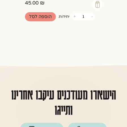
45.00
₪
כמות
הוספה לסל
-
+
יחידות
של
עוגיות
קפה
ואגוזי
לוז
ללא
תוספת
סוכר
הישארו מעודכנים עיקבו אחרינו
ותייגו