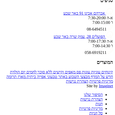
סניפים
אברהם אבינו 91 באר שבע
א-ה 7:30-20:00
ו' 7:00-15:00
08-6494511
הפועלים 28, עמק שרה באר שבע
א-ה 7:00-17:30
ו' 7:00-14:30
058-6919211
המוצרים
קינוחים
עוגיות
עוגות פס
מאפים וקישים
ללא סוכר
לחמים
יום הולדת
חדש על המדף
מבצעי השבוע באתר
טבעוני
אפייה ביתית
מארז תרומה
מדיניות פרטיות
הצהרת נגישות
Site by
Imaginet
הסיפור שלנו
הצהרת נגישות
חנות
מדיניות פרטיות
סל קניות