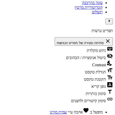
עוגה בהרכבה
קונדיטוריית מרטין
תשלום
תפריט נגישות
close
פתיחה וסגירה של תפריט הנגישות
keyboard
ניווט מקלדת
visibility_off
ביטול אנימציות / הבהובים
nights_stay
Contrast
format_size
הגדלת טקסט
text_fields
הקטנת טקסט
font_download
גופן קריא
title
סימון כותרות
link
סימון קישורים ולחצנים
favorite
מופעל ב
אהבה
ע״י
עמית מורנו