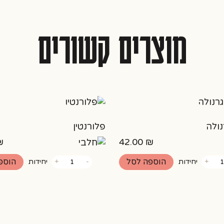
מוצרים קשורים
נולה
פלורנטין
₪
42.00
₪
כמות
הוספה לסל
הוספ
+
יחידות
-
+
יחידות
של
פלורנטין