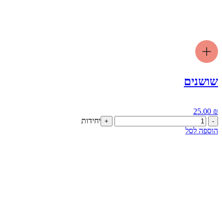
שושנים
25.00
₪
כמות
יחידות
+
-
של
הוספה לסל
שושנים