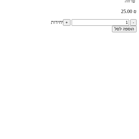
פרווה
25.00
₪
כמות
יחידות
+
-
של
הוספה לסל
עוגיות
מלוחות
שומשום