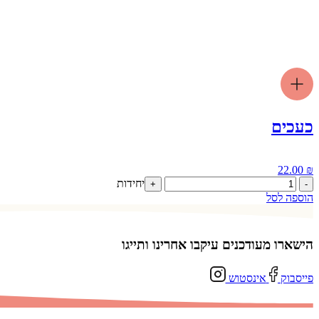
כעכים
22.00
₪
כמות
יחידות
+
-
של
הוספה לסל
כעכים
הישארו מעודכנים עיקבו אחרינו ותייגו
פייסבוק
אינסטוש