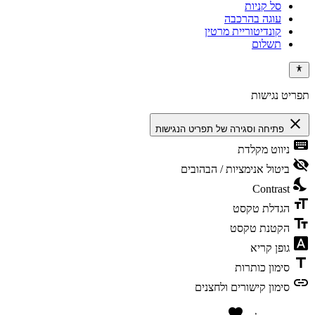
סל קניות
עוגה בהרכבה
קונדיטוריית מרטין
תשלום
תפריט נגישות
close
פתיחה וסגירה של תפריט הנגישות
keyboard
ניווט מקלדת
visibility_off
ביטול אנימציות / הבהובים
nights_stay
Contrast
format_size
הגדלת טקסט
text_fields
הקטנת טקסט
font_download
גופן קריא
title
סימון כותרות
link
סימון קישורים ולחצנים
favorite