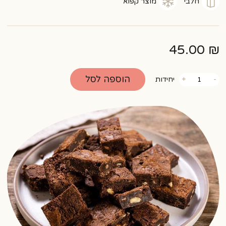
חלבי
מוצר קפוא
45.00
₪
כמות
הוספה לסל
-
+
יחידות
של
עוגיות
בראוניז
ושברי
שוקולד