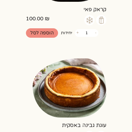
קראק פאי
100.00
₪
כמות
הוספה לסל
-
+
יחידות
של
קראק
פאי
עוגת גבינה באסקית