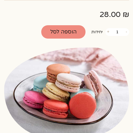
28.00
₪
כמות
הוספה לסל
-
+
יחידות
של
מקרון
מארז
6