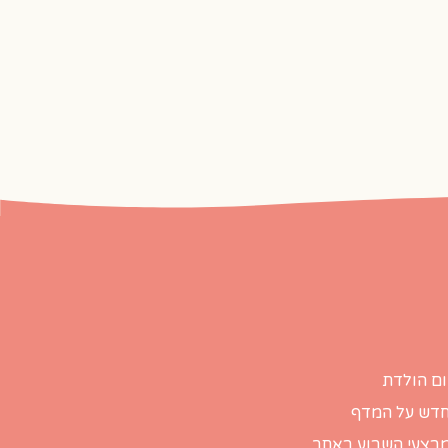
ום הולדת
דש על המדף
בצעי השבוע באתר