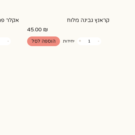
קראנץ גבינה מלוח
אקלר פר
45.00
₪
כמות
כמות
הוספה לסל
-
+
יחידות
-
של
של
קראנץ
אקלר
גבינה
פרווה
מלוח