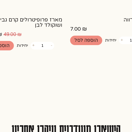
ווה
מארז פרופיטרולים קרם גבי
ושוקולד לבן
7.00
₪
ה
₪
49.00
₪
הוספה לסל
+
יחידות
ה
כמות
הוספ
-
+
יחידות
של
ה
מארז
₪.
פרופיטרולים
קרם
גבינה
ושוקולד
לבן
הישארו מעודכנים עיקבו אחרינו