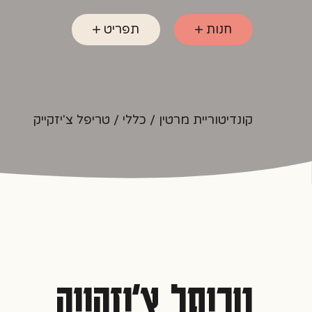
חנות
תפריט
קונדיטוריית מרטין
/
כללי
/ טריפל צ'יזקייק
טריפל צ'יזקייק