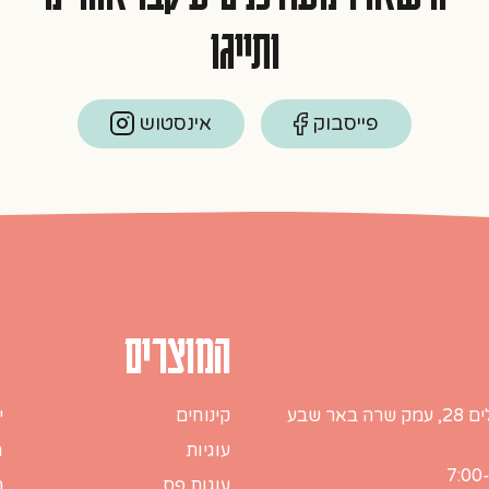
ותייגו
פייסבוק
אינסטוש
המוצרים
ה באר שבע
קינוחים
י
עוגיות
ח
עוגות פס
מ