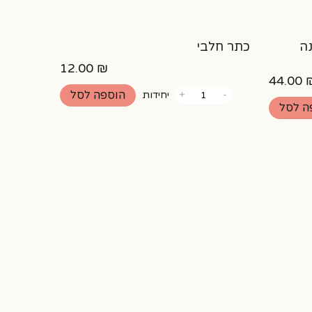
נה
כתר חלבי
12.00
₪
מחיר
המחיר
44.00
כמות
הוספה לסל
-
+
יחידות
מקורי
הנוכחי
של
ה לסל
כתר
יה:
הוא:
חלבי
44.00 ₪.
49.00 