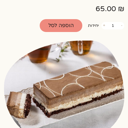
65.00
₪
כמות
הוספה לסל
-
+
יחידות
של
מוס
טריקולד
ללא
תוספת
סוכר