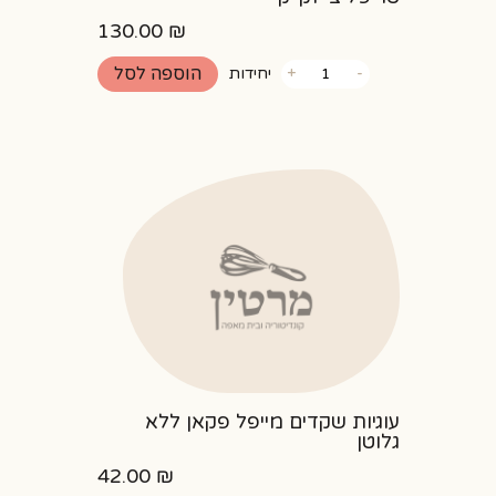
130.00
₪
כמות
הוספה לסל
-
+
יחידות
של
טריפל
צ'יזקייק
עוגיות שקדים מייפל פקאן ללא
גלוטן
42.00
₪