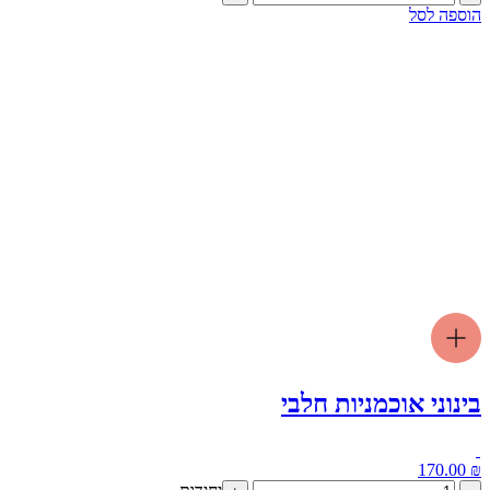
של
הוספה לסל
מוס
שוקולד
נוגט
פרווה
עגול
(טבעוני)
בינוני אוכמניות חלבי
170.00
₪
כמות