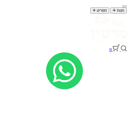
חנות
תפריט
0