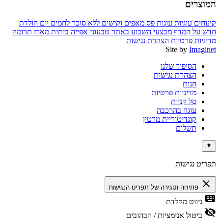
המוצרים
קינוחים
עוגיות
עוגות פס
מאפים וקישים
ללא סוכר
לחמים
יום הולדת
חדש על המדף
מבצעי השבוע באתר
טבעוני
אפייה ביתית
מארז תרומה
מדיניות פרטיות
הצהרת נגישות
Site by
Imaginet
הסיפור שלנו
הצהרת נגישות
חנות
מדיניות פרטיות
סל קניות
עוגה בהרכבה
קונדיטוריית מרטין
תשלום
תפריט נגישות
close
פתיחה וסגירה של תפריט הנגישות
keyboard
ניווט מקלדת
visibility_off
ביטול אנימציות / הבהובים