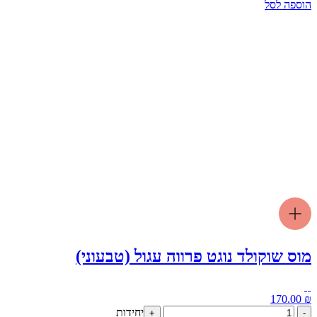
של
הוספה לסל
בינוני
קרם
שוקולד
מוס שוקולד נוגט פרווה עגול (טבעוני)
170.00
₪
כמות
יחידות
+
-