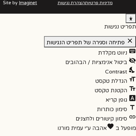
מדיניות פרטיות
הצהרת נגישות
Imaginet
Site by
תפריט נגישות
close
פתיחה וסגירה של תפריט הנגישות
keyboard
ניווט מקלדת
visibility_off
ביטול אנימציות / הבהובים
nights_stay
Contrast
format_size
הגדלת טקסט
text_fields
הקטנת טקסט
font_download
גופן קריא
title
סימון כותרות
link
סימון קישורים ולחצנים
favorite
מופעל ב
אהבה
ע״י
עמית מורנו