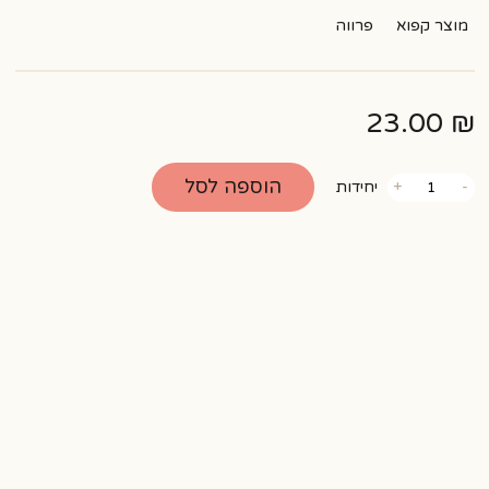
מוצר קפוא
פרווה
23.00
₪
כמות
הוספה לסל
-
+
יחידות
של
מארז
כדורי
שוקולד
קוקוס