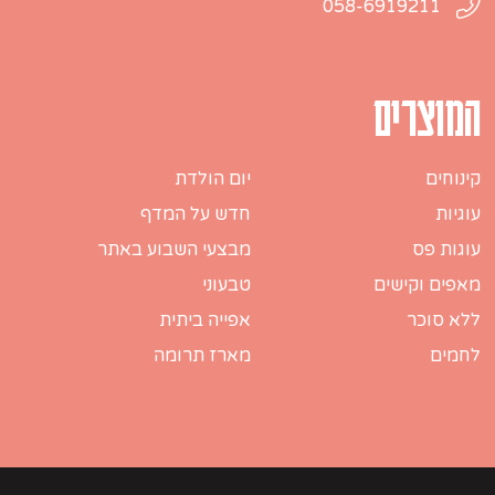
058-6919211
המוצרים
קינוחים
יום הולדת
עוגיות
חדש על המדף
עוגות פס
מבצעי השבוע באתר
מאפים וקישים
טבעוני
ללא סוכר
אפייה ביתית
לחמים
מארז תרומה