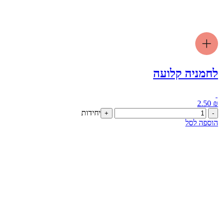
לחמניה קלועה
2.50
₪
כמות
יחידות
+
-
של
הוספה לסל
לחמניה
קלועה