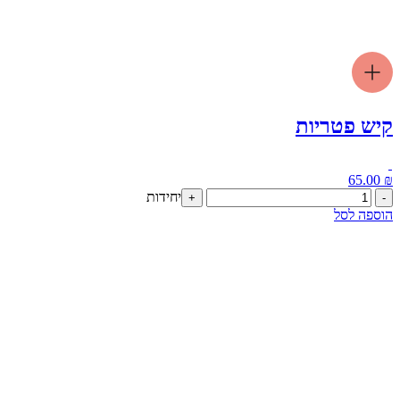
קיש פטריות
65.00
₪
כמות
יחידות
+
-
של
הוספה לסל
קיש
פטריות