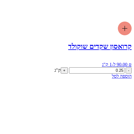
קרואסון שקדים שוקולד
₪
90.00
ל-1 ק"ג
כמות
ק"ג
+
-
של
הוספה לסל
קרואסון
שקדים
שוקולד