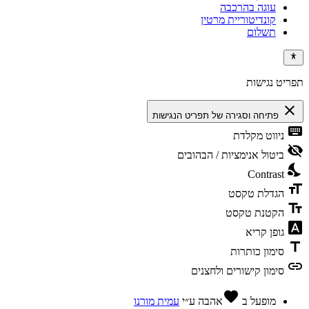
עוגה בהרכבה
קונדיטוריית מרטין
תשלום
תפריט נגישות
close
פתיחה וסגירה של תפריט הנגישות
keyboard
ניווט מקלדת
visibility_off
ביטול אנימציות / הבהובים
nights_stay
Contrast
format_size
הגדלת טקסט
text_fields
הקטנת טקסט
font_download
גופן קריא
title
סימון כותרות
link
סימון קישורים ולחצנים
favorite
מופעל ב
אהבה
ע״י
עמית מורנו