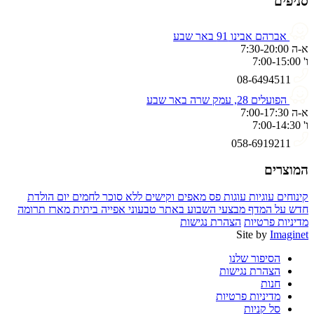
סניפים
אברהם אבינו 91 באר שבע
א-ה 7:30-20:00
ו' 7:00-15:00
08-6494511
הפועלים 28, עמק שרה באר שבע
א-ה 7:00-17:30
ו' 7:00-14:30
058-6919211
המוצרים
קינוחים
עוגיות
עוגות פס
מאפים וקישים
ללא סוכר
לחמים
יום הולדת
חדש על המדף
מבצעי השבוע באתר
טבעוני
אפייה ביתית
מארז תרומה
מדיניות פרטיות
הצהרת נגישות
Site by
Imaginet
הסיפור שלנו
הצהרת נגישות
חנות
מדיניות פרטיות
סל קניות