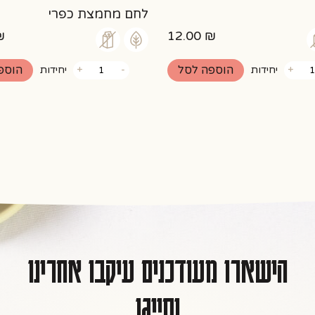
לחם מחמצת כפרי
₪
12.00
₪
כמות
הוספה לסל
הוספ
+
יחידות
-
+
יחידות
של
לחם
מחמצת
כפרי
הישארו מעודכנים עיקבו אחרינו
ותייגו