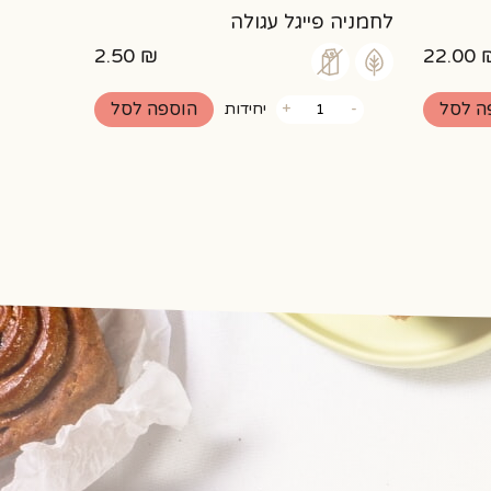
לחמניה פייגל עגולה
2.50
₪
22.00
כמות
ה לסל
הוספה לסל
-
+
יחידות
של
לחמניה
פייגל
עגולה