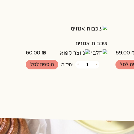
שכבות אגוזים
60.00
₪
69.00
כמות
ה לסל
הוספה לסל
-
+
יחידות
של
שכבות
אגוזים