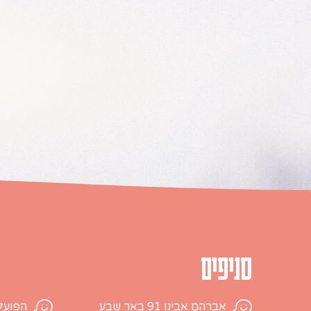
סניפים
אברהם אבינו 91 באר שבע
הפועלים 28, עמק שר