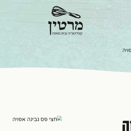
ויה
ה