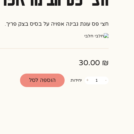
חצי פס עוגת גבינה אפויה על בסיס בצק פריך.
חלבי
30.00
₪
כמות
הוספה לסל
-
+
יחידות
של
חצי
פס
גבינה
אפויה