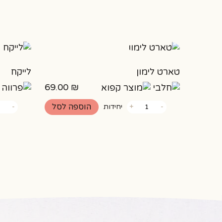
טארט לימון
לייקח
69.00
₪
כמות
כמות
הוספה לסל
-
+
יחידות
-
של
של
טארט
לייקח
לימון