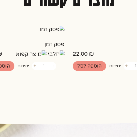
פסק זמן
₪
22.00
₪
כמות
הוספה לסל
הוספ
+
יחידות
-
+
יחידות
של
פסק
זמן