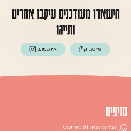
הישארו מעודכנים עיקבו אחרינו
ותייגו
פייסבוק
אינסטוש
סניפים
אברהם אבינו 91 באר שבע