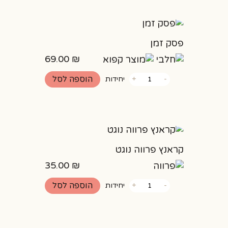
פסק זמן
69.00
₪
כמות
הוספה לסל
-
+
יחידות
של
פסק
זמן
קראנץ פרווה נוגט
35.00
₪
כמות
הוספה לסל
-
+
יחידות
של
קראנץ
פרווה
נוגט