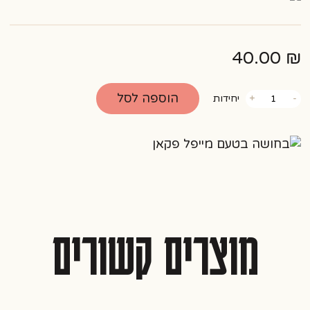
40.00
₪
כמות
הוספה לסל
-
+
יחידות
של
בחושה
בטעם
מייפל
פקאן
מוצרים קשורים