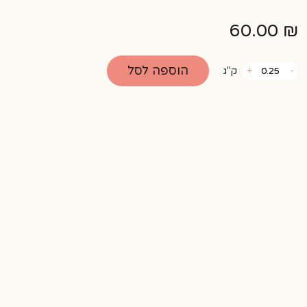
60.00
₪
כמות
הוספה לסל
-
+
ק"ג
של
בורקס
גבינה