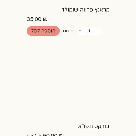
קראנץ פרווה שוקולד
35.00
₪
כמות
הוספה לסל
-
+
יחידות
של
קראנץ
פרווה
שוקולד
בורקס תפו"א
60.00
₪