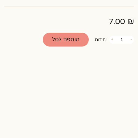
7.00
₪
כמות
הוספה לסל
-
+
יחידות
של
אקלר
פרווה