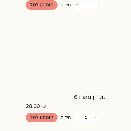
כמות
הוספה לסל
-
+
יחידות
של
עוגיות
בראוניז
ושברי
שוקולד
מקרון מארז 6
28.00
₪
כמות
הוספה לסל
-
+
יחידות
של
מקרון
מארז