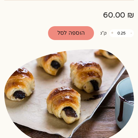
60.00
₪
כמות
הוספה לסל
-
+
ק"ג
של
אצבע
שוקולד