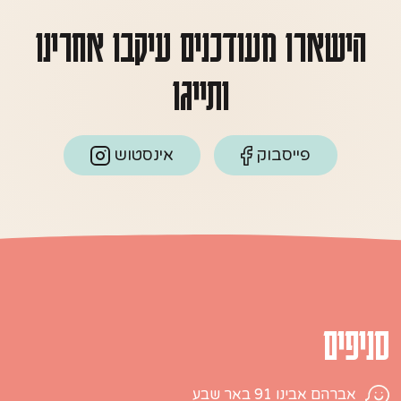
הישארו מעודכנים עיקבו אחרינו
ותייגו
פייסבוק
אינסטוש
סניפים
אברהם אבינו 91 באר שבע