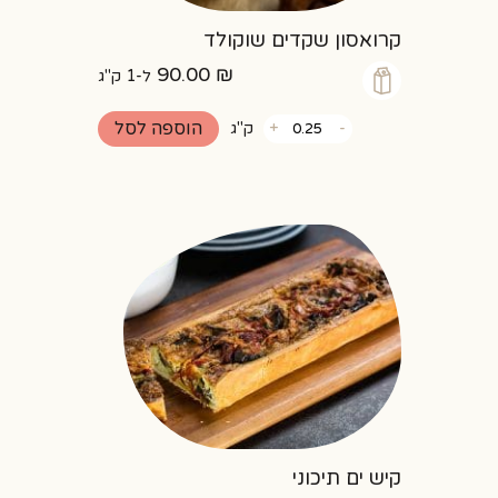
קרואסון שקדים שוקולד
90.00
₪
ל-1 ק"ג
כמות
הוספה לסל
-
+
ק"ג
של
קרואסון
שקדים
שוקולד
קיש ים תיכוני