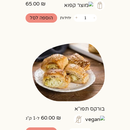
65.00
₪
כמות
הוספה לסל
-
+
יחידות
של
קיש
ים
תיכוני
בורקס תפו"א
60.00
₪
ל-1 ק"ג
כמות