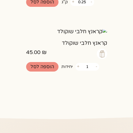
הוספה לסל
-
+
ק"ג
של
בורקס
תפו"א
קראנץ חלבי שוקולד
45.00
₪
כמות
הוספה לסל
-
+
יחידות
של
קראנץ
חלבי
שוקולד