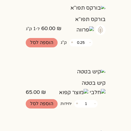
בורקס תפו"א
60.00
₪
ל-1 ק"ג
כמות
הוספה לסל
-
+
ק"ג
של
בורקס
תפו"א
קיש בטטה
65.00
₪
כמות
הוספה לסל
-
+
יחידות
של
קיש
בטטה