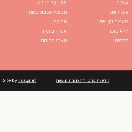
עוגיות
חדש על המדף
עוגות פס
מבצעי השבוע באתר
מאפים וקישים
טבעוני
ללא סוכר
אפייה ביתית
לחמים
מארז תרומה
מדיניות פרטיות
הצהרת נגישות
Imaginet
Site by