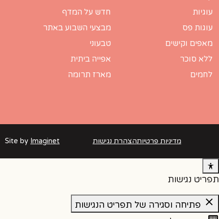
עוגיות
חדש על המדף
עוגות פס
מבצעי השבוע באתר
מאפים וקישים
טבעוני
ללא סוכר
אפייה ביתית
לחמים
מארז תרומה
מדיניות פרטיות
הצהרת נגישות
Imaginet
Site by
תפריט נגישות
close
פתיחה וסגירה של תפריט הנגישות
keyboard